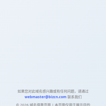
如果您对此域名感兴趣或有任何问题，请通过
webmaster@bizcn.com
联系我们
©
2026
域名停靠页面 | 本页面仅用于展示目的