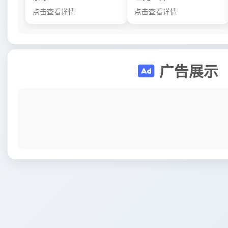
点击查看详情
点击查看详情
广告展示