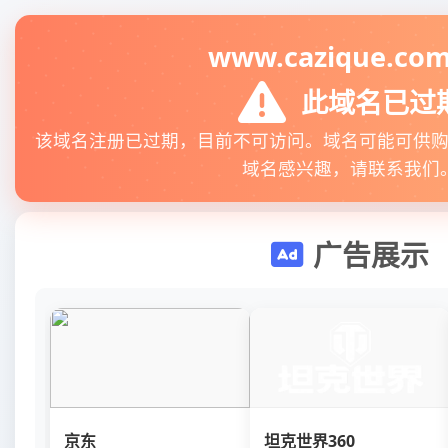
www.cazique.com
此域名已过
该域名注册已过期，目前不可访问。域名可能可供
域名感兴趣，请联系我们
广告展示
京东
坦克世界360